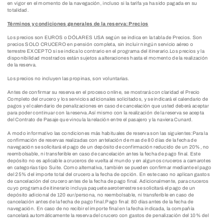
en vigor en el momento de la navegación, incluso si la tarifa ya ha sido pagada en su
totalidad.
Términos y condiciones generales de la reserva: Precios
Los precios son EUROS o DÓLARES USA según se indica en la tabla de Precios. Son
precios SOLO CRUCERO en pensión completa, sin incluir ningún servicio aéreo o
terrestre EXCEPTO si se indica lo contrario en el programa del itinerario.Los precios y la
disponibilidad mostrados están sujetos a alteraciones hasta el momento de la realización
de la reserva.
Los precios no incluyen las propinas, son voluntarias.
Antes de confirmar su reserva en el proceso online, se mostrará con claridad el Precio
Completo del crucero y los servicios adicionales solicitados, y se indicará el calendario de
pagos y el calendario de penalizaciones en caso de cancelación que usted deberá aceptar
para poder continuar con la reserva.Así mismo con la realización de la reserva se acepta
del Contrato de Pasaje que vincula la relación entre el pasajero y la naviera Cunard.
A modo informativo las condiciones más habituales de reserva son las siguientes:Para la
confirmación de reservas realizadas con antelación de mas de 80 días de la fecha de
navegación se solicitará el pago de un depósito de confirmación reducido de un 20%, no
reembolsable, ni transferible en caso de cancelación antes la fecha de pago final. Este
depósito no es aplicable a cruceros de vuelta al mundo y en algunos cruceros a camarotes
en categorías tipo Suite. Como alternativa, también se pueden confirmar mediante el pago
del 25% del importe total del crucero a la fecha de opción. En este caso no aplican gastos
de cancelación del crucero antes de la fecha de pago final. Adicionalmente, para cruceros
cuyo programa de itinerario incluya paquete aeroterrestre se solicitará el pago de un
depósito adicional de 120 eur/persona, no reembolsable, ni transferible en caso de
cancelación antes de la fecha de pago final.Pago final: 80 días antes de la fecha de
navegación. En caso de no recibir el importe final en la fecha indicada, la compañía
cancelará automáticamente la reserva del crucero con gastos de penalización del 10% del