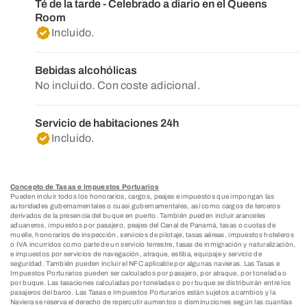
Té de la tarde - Celebrado a diario en el Queens
Room
Incluido.
Bebidas alcohólicas
No incluido. Con coste adicional.
Servicio de habitaciones 24h
Incluido.
Concepto de Tasas e Impuestos Portuarios
Pueden incluir todos los honorarios, cargos, peajes e impuestos que impongan las
autoridades gubernamentales o cuasi gubernamentales, así como cargos de terceros
derivados de la presencia del buque en puerto. También pueden incluir aranceles
aduaneros, impuestos por pasajero, peajes del Canal de Panamá, tasas o cuotas de
muelle, honorarios de inspección, servicios de pilotaje, tasas aéreas, impuestos hoteleros
o IVA incurridos como parte de un servicio terrestre, tasas de inmigración y naturalización,
e impuestos por servicios de navegación, atraque, estiba, equipaje y servicio de
seguridad. También pueden incluir el NFC aplicable por algunas navieras. Las Tasas e
Impuestos Porturarios pueden ser calculados por pasajero, por atraque, por tonelada o
por buque. Las tasaciones calculadas por toneladas o por buque se distribuirán entre los
pasajeros del barco. Las Tasas e Impuestos Porturarios están sujetos a cambios y la
Naviera se reserva el derecho de repercutir aumentos o disminuciones según las cuantías