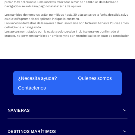
precio total del crucero.Para reservas realizadas a menos de 80 días de la fecha de
navegación se solicitará pago total a la fecha de opción.
Los cambios de nombres están permitidos hasta 30 días antes de la fecha de salida salvo
que la tarifa promocional aplicada indique lo contrario.
Los servicios terrestres de la naviera deben solicitarse con fecha límite hasta 20 días antes
del inicio de la navegación.
Los aéreos contratados con la naviera solo pueden incluirse una vez confirmado el
crucero, no permiten cambio de nombres y no son reembolsables en caso de cancelación
¿Necesita ayuda?
Quienes somos
Contáctenos
NAVIERAS
DESTINOS MARÍTIMOS