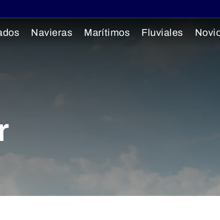
ados
Navieras
Marítimos
Fluviales
Novi
r