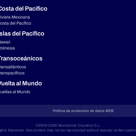
Costa del Pacífico
iviera Mexicana
osta del Pacífico
Islas del Pacífico
awaii
olinesia
Transoceánicos
ransatlánticos
ranspacíficos
Vuelta al Mundo
ueltas al Mundo
Política de protección de datos WEB
©2006-2026 Mundomar Cruceros S.L.
ights Reserved. Site content may not be reproduced without express written permi