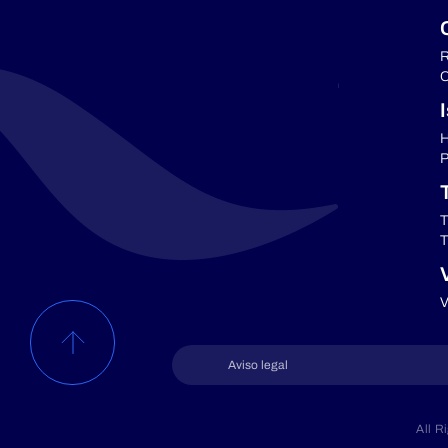
R
C
H
P
T
T
V
Aviso legal
All R