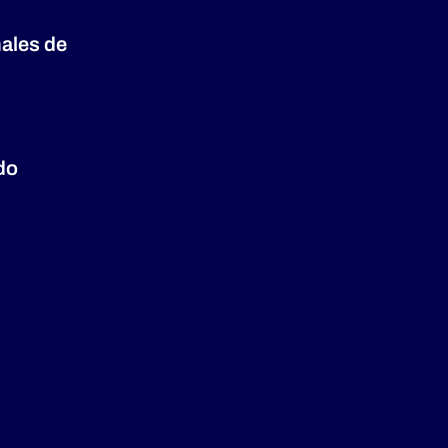
nales de
do