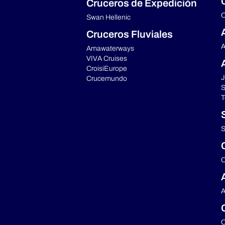
Cruceros de Expedición
C
Swan Hellenic
Cruceros Fluviales
A
Amawaterways
VIVA Cruises
CroisiEurope
J
Crucemundo
S
T
S
C
A
C