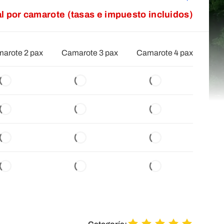
al por camarote (tasas e impuesto incluidos)
arote 2 pax
Camarote 3 pax
Camarote 4 pax