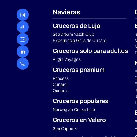
Navieras
Cruceros de Lujo
SeaDream Yatch Club
I
Experiencia Grills de Cunard
M
M
Cruceros solo para adultos
T
Virgin Voyages
Cruceros premium
B
C
Princess
F
Cunard
I
Oceania
I
Cruceros populares
T
Norwegian Cruise Line
Cruceros en Velero
A
C
Star Clippers