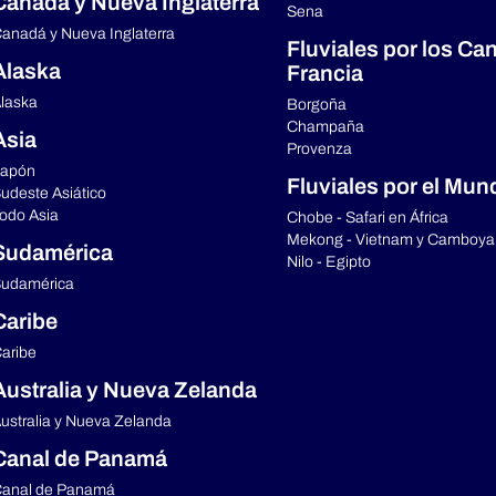
Canadá y Nueva Inglaterra
Sena
anadá y Nueva Inglaterra
Fluviales por los Ca
Alaska
Francia
laska
Borgoña
Champaña
Asia
Provenza
apón
Fluviales por el Mun
udeste Asiático
odo Asia
Chobe - Safari en África
Mekong - Vietnam y Camboya
Sudamérica
Nilo - Egipto
udamérica
Caribe
aribe
Australia y Nueva Zelanda
ustralia y Nueva Zelanda
Canal de Panamá
anal de Panamá