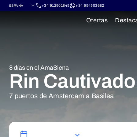
+34 912901845
+34 654503682
Ofertas
Destac
8 días en el AmaSiena
Rin Cautivado
7 puertos de Amsterdam a Basilea