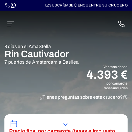
SUSCRÍBASE
ENCUENTRE SU CRUCERO
8 días en el AmaStella
Rin Cautivador
7 puertos de Amsterdam a Basilea
Ventana desde
4.393 €
por camarote
tasas incluidas
¿Tienes preguntas sobre este crucero?
Precio final por camarote (tasas e impuesto