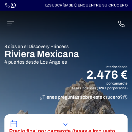
SUSCRÍBASE
ENCUENTRE SU CRUCERO
8 días en el Discovery Princess
Riviera Mexicana
4 puertos desde Los Ángeles
Interior desde
2.476 €
por camarote
tasas incluidas (326 € por persona)
¿Tienes preguntas sobre este crucero?
Precio final por camarote (tasas e impuesto