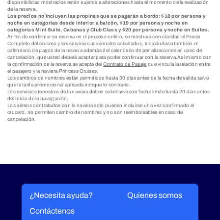
disponibilidad mostrados están sujetos a alteraciones hasta el momento de la realización
de la reserva.
Los precios no incluyen las propinas que se pagarán a bordo: $18 por persona y
noche en categorías desde interior a balcón, $19 por persona y noche en
categorías Mini Suite, Cabanas y Club Class y $20 por persona y noche en Suites.
Antes de confirmar su reserva en el proceso online, se mostrará con claridad el Precio
Completo del crucero y los servicios adicionales solicitados, indicándose también el
calendario de pagos de la reserva además del calendario de penalizaciones en caso de
cancelación, que usted deberá aceptar para poder continuar con la reserva.Así mismo con
la confirmación de la reserva se acepta del
Contrato de Pasaje
que vincula la relación entre
el pasajero y la naviera Princess Cruises.
Los cambios de nombres están permitidos hasta 30 días antes de la fecha de salida salvo
que la tarifa promocional aplicada indique lo contrario.
Los servicios terrestres de la naviera deben solicitarse con fecha límite hasta 20 días antes
del inicio de la navegación.
Los aéreos contratados con la naviera solo pueden incluirse una vez confirmado el
crucero, no permiten cambio de nombres y no son reembolsables en caso de
cancelación.
¿Necesita ayuda?
Quienes somos
Contáctenos