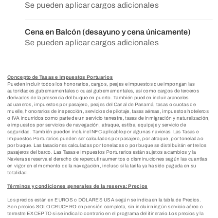
Se pueden aplicar cargos adicionales
Cena en Balcón (desayuno y cena únicamente)
Se pueden aplicar cargos adicionales
Concepto de Tasas e Impuestos Portuarios
Pueden incluir todos los honorarios, cargos, peajes e impuestos que impongan las
autoridades gubernamentales o cuasi gubernamentales, así como cargos de terceros
derivados de la presencia del buque en puerto. También pueden incluir aranceles
aduaneros, impuestos por pasajero, peajes del Canal de Panamá, tasas o cuotas de
muelle, honorarios de inspección, servicios de pilotaje, tasas aéreas, impuestos hoteleros
o IVA incurridos como parte de un servicio terrestre, tasas de inmigración y naturalización,
e impuestos por servicios de navegación, atraque, estiba, equipaje y servicio de
seguridad. También pueden incluir el NFC aplicable por algunas navieras. Las Tasas e
Impuestos Porturarios pueden ser calculados por pasajero, por atraque, por tonelada o
por buque. Las tasaciones calculadas por toneladas o por buque se distribuirán entre los
pasajeros del barco. Las Tasas e Impuestos Porturarios están sujetos a cambios y la
Naviera se reserva el derecho de repercutir aumentos o disminuciones según las cuantías
en vigor en el momento de la navegación, incluso si la tarifa ya ha sido pagada en su
totalidad.
Términos y condiciones generales de la reserva: Precios
Los precios están en EUROS o DÓLARES USA según se indica en la tabla de Precios.
Son precios SOLO CRUCERO en pensión completa, sin incluir ningún servicio aéreo o
terrestre EXCEPTO si se indica lo contrario en el programa del itinerario.Los precios y la