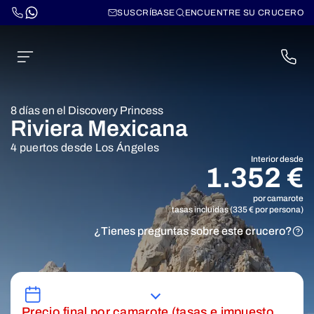
SUSCRÍBASE
ENCUENTRE SU CRUCERO
8 días en el Discovery Princess
Riviera Mexicana
4 puertos desde Los Ángeles
Interior desde
1.352 €
por camarote
tasas incluidas (335 € por persona)
¿Tienes preguntas sobre este crucero?
Precio final por camarote (tasas e impuesto