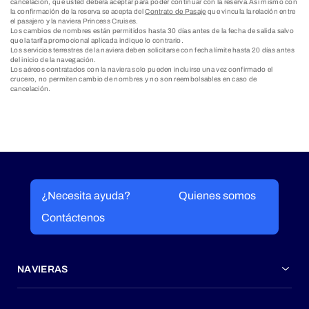
cancelación, que usted deberá aceptar para poder continuar con la reserva.Así mismo con
la confirmación de la reserva se acepta del
Contrato de Pasaje
que vincula la relación entre
el pasajero y la naviera Princess Cruises.
Los cambios de nombres están permitidos hasta 30 días antes de la fecha de salida salvo
que la tarifa promocional aplicada indique lo contrario.
Los servicios terrestres de la naviera deben solicitarse con fecha límite hasta 20 días antes
del inicio de la navegación.
Los aéreos contratados con la naviera solo pueden incluirse una vez confirmado el
crucero, no permiten cambio de nombres y no son reembolsables en caso de
cancelación.
¿Necesita ayuda?
Quienes somos
Contáctenos
NAVIERAS