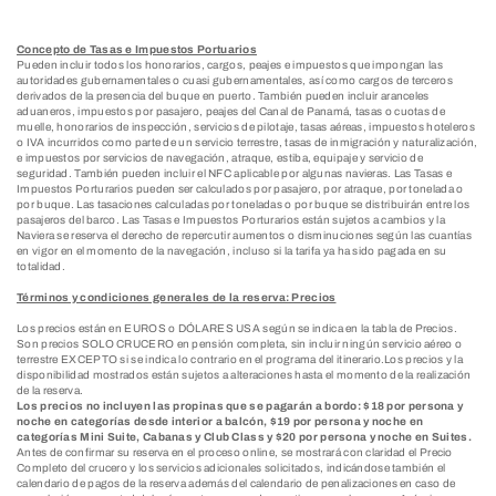
Concepto de Tasas e Impuestos Portuarios
Pueden incluir todos los honorarios, cargos, peajes e impuestos que impongan las
autoridades gubernamentales o cuasi gubernamentales, así como cargos de terceros
derivados de la presencia del buque en puerto. También pueden incluir aranceles
aduaneros, impuestos por pasajero, peajes del Canal de Panamá, tasas o cuotas de
muelle, honorarios de inspección, servicios de pilotaje, tasas aéreas, impuestos hoteleros
o IVA incurridos como parte de un servicio terrestre, tasas de inmigración y naturalización,
e impuestos por servicios de navegación, atraque, estiba, equipaje y servicio de
seguridad. También pueden incluir el NFC aplicable por algunas navieras. Las Tasas e
Impuestos Porturarios pueden ser calculados por pasajero, por atraque, por tonelada o
por buque. Las tasaciones calculadas por toneladas o por buque se distribuirán entre los
pasajeros del barco. Las Tasas e Impuestos Porturarios están sujetos a cambios y la
Naviera se reserva el derecho de repercutir aumentos o disminuciones según las cuantías
en vigor en el momento de la navegación, incluso si la tarifa ya ha sido pagada en su
totalidad.
Términos y condiciones generales de la reserva: Precios
Los precios están en EUROS o DÓLARES USA según se indica en la tabla de Precios.
Son precios SOLO CRUCERO en pensión completa, sin incluir ningún servicio aéreo o
terrestre EXCEPTO si se indica lo contrario en el programa del itinerario.Los precios y la
disponibilidad mostrados están sujetos a alteraciones hasta el momento de la realización
de la reserva.
Los precios no incluyen las propinas que se pagarán a bordo: $18 por persona y
noche en categorías desde interior a balcón, $19 por persona y noche en
categorías Mini Suite, Cabanas y Club Class y $20 por persona y noche en Suites.
Antes de confirmar su reserva en el proceso online, se mostrará con claridad el Precio
Completo del crucero y los servicios adicionales solicitados, indicándose también el
calendario de pagos de la reserva además del calendario de penalizaciones en caso de