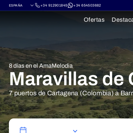
+34 912901845
+34 654503682
Ofertas
Destac
8 días en el AmaMelodia
Maravillas de
7 puertos de Cartagena (Colombia) a Barr