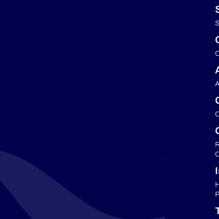
S
C
A
C
R
C
H
P