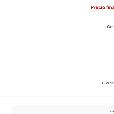
Precio fin
Cam
El orde