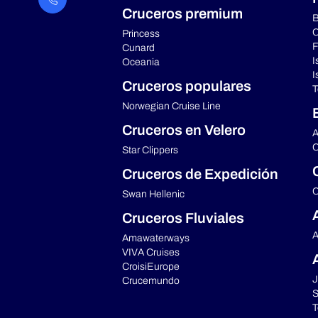
Cruceros premium
B
C
Princess
F
Cunard
I
Oceania
I
Cruceros populares
T
Norwegian Cruise Line
Cruceros en Velero
A
C
Star Clippers
Cruceros de Expedición
C
Swan Hellenic
Cruceros Fluviales
A
Amawaterways
VIVA Cruises
CroisiEurope
J
Crucemundo
S
T