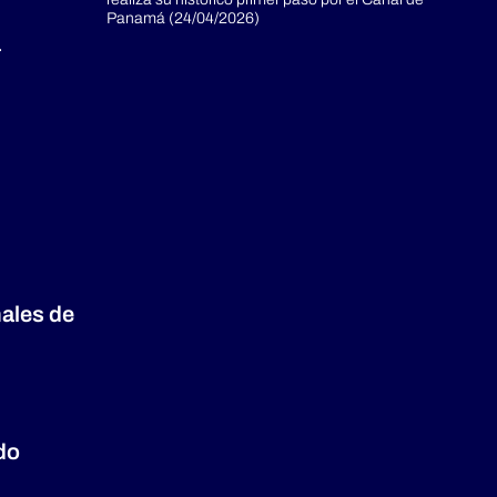
realiza su histórico primer paso por el Canal de
Panamá (24/04/2026)
a
nales de
do