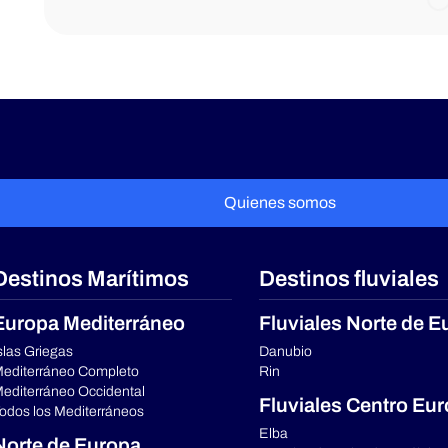
Quienes somos
Destinos Marítimos
Destinos fluviales
Europa Mediterráneo
Fluviales Norte de E
slas Griegas
Danubio
editerráneo Completo
Rin
editerráneo Occidental
Fluviales Centro Eu
odos los Mediterráneos
Elba
Norte de Europa