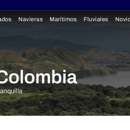
ados
Navieras
Marítimos
Fluviales
Novi
 Colombia
anquilla