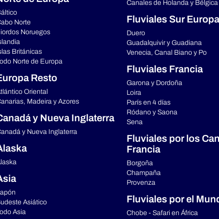
Canales de Holanda y Bélgica
áltico
Fluviales Sur Europ
abo Norte
iordos Noruegos
Duero
slandia
Guadalquivir y Guadiana
slas Británicas
Venecia, Canal Biano y Po
odo Norte de Europa
Fluviales Francia
Europa Resto
Garona y Dordoña
tlántico Oriental
Loira
anarias, Madeira y Azores
París en 4 días
Ródano y Saona
Canadá y Nueva Inglaterra
Sena
anadá y Nueva Inglaterra
Fluviales por los Ca
Alaska
Francia
laska
Borgoña
Champaña
Asia
Provenza
apón
Fluviales por el Mun
udeste Asiático
odo Asia
Chobe - Safari en África