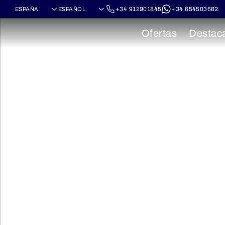
+34 912901845
+34 654503682
Ofertas
Destac