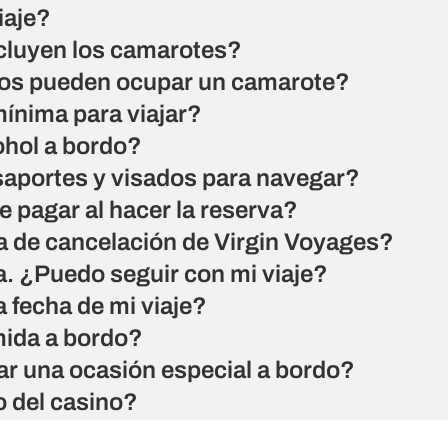
iaje?
cluyen los camarotes?
os pueden ocupar un camarote?
mínima para viajar?
ohol a bordo?
saportes y visados para navegar?
 pagar al hacer la reserva?
ca de cancelación de Virgin Voyages?
. ¿Puedo seguir con mi viaje?
 fecha de mi viaje?
mida a bordo?
r una ocasión especial a bordo?
o del casino?
camarote concreto o se me asignará uno