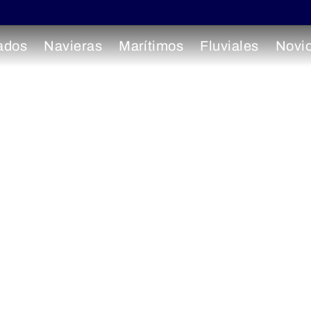
ados
Navieras
Marítimos
Fluviales
Novi