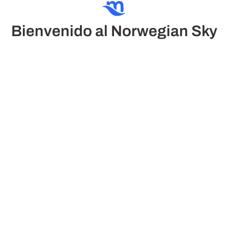
Bienvenido al Norwegian Sky
El Norwegian Sky ofrece una experiencia de crucero
más íntima y relajada. Disfruta de piscinas, el premiado
Mandara Spa, pista al aire libre y gimnasio. Saborea
cocina italiana, francesa y más en sus restaurantes.
Relájate en bares como Sugarcane o Pinnacle Lounge.
Elegancia, comodidad y disfrute total en alta mar.
Ver planos del barco