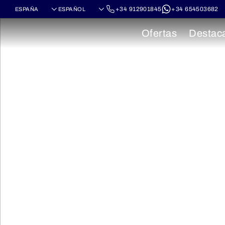
+34 912901845
+34 654503682
Ofertas
Destac