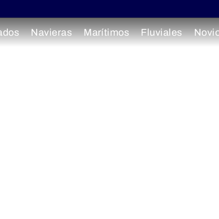
ados
Navieras
Marítimos
Fluviales
Novi