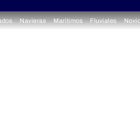
ados
Navieras
Marítimos
Fluviales
Novi