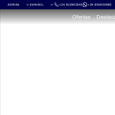
+34 912901845
+34 654503682
Ofertas
Destac